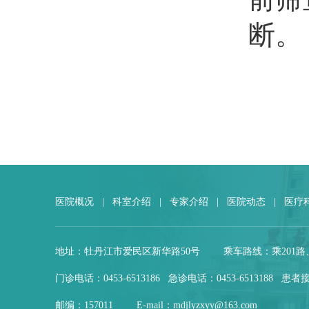
断。
医院概况
|
科室介绍
|
专家介绍
|
医院动态
|
医疗
地址：牡丹江市爱民区新华路50号
乘车路线：乘201路
门诊电话：0453-6513186 急诊电话：0453-6513188 患者接
邮编：157011
E-mail：mdjlyzxyy@163.com