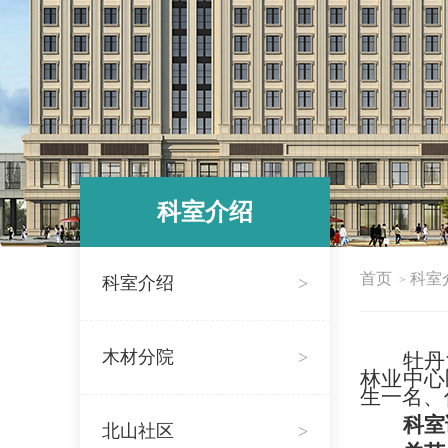
科室介绍
首页
科室
科室介绍
>
>
木材分院
>
牡丹
林业中心
生一名、
科室
北山社区
>